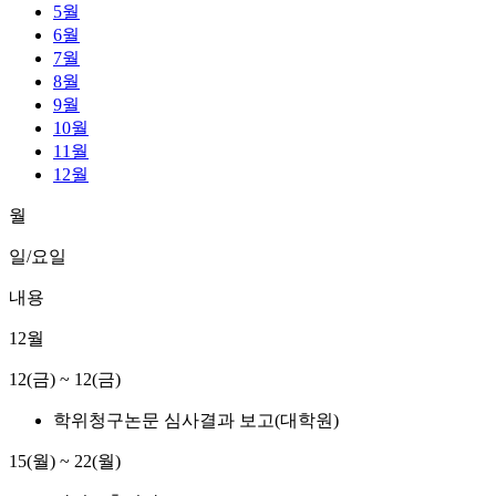
5월
6월
7월
8월
9월
10월
11월
12월
월
일/요일
내용
12월
12(금) ~ 12(금)
학위청구논문 심사결과 보고(대학원)
15(월) ~ 22(월)