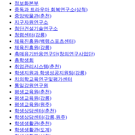
정보화본부
중독과 트라우마 회복연구소(삼척)
중앙박물관(춘천)
지구자원연구소
첨단건설기술연구소
청렴센터(강릉)
체육진흥원(백령스포츠센터)
체육진흥원(강릉)
촉매유기반응연구단(창의연구사업단)
총학생회
취업관리시스템(춘천)
학생지원과 학생성공지원팀(강릉)
치의학교육연구및평가센터
통일강원연구원
평생교육원(춘천)
평생교육원(강릉)
평생교육원(원주)
학생상담센터(춘천)
학생상담센터(강릉,원주)
학생생활관(춘천)
학생생활관(도계)