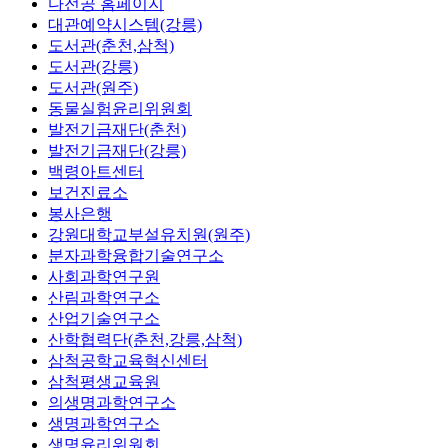
다전공 홈페이지
대관예약시스템(강릉)
도서관(춘천,삼척)
도서관(강릉)
도서관(원주)
동물실험윤리위원회
발전기금재단(춘천)
발전기금재단(강릉)
백령아트센터
보건진료소
봉사은행
강원대학교부설유치원(원주)
분자과학융합기술연구소
사회과학연구원
산림과학연구소
산업기술연구소
산학협력단(춘천,강릉,삼척)
삼척공학교육혁신센터
삼척평생교육원
의생명과학연구소
생명과학연구소
생명윤리위원회