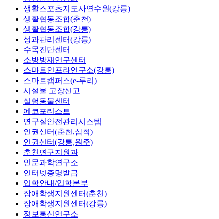
생활스포츠지도사연수원(강릉)
생활협동조합(춘천)
생활협동조합(강릉)
성과관리센터(강릉)
수목진단센터
소방방재연구센터
스마트인프라연구소(강릉)
스마트캠퍼스(e-루리)
시설물 고장신고
실험동물센터
에코포리스트
연구실안전관리시스템
인권센터(춘천,삼척)
인권센터(강릉,원주)
춘천연구지원과
인문과학연구소
인터넷증명발급
입학안내/입학본부
장애학생지원센터(춘천)
장애학생지원센터(강릉)
정보통신연구소